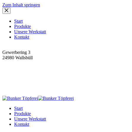
Zum Inhalt springen
Start
Produkte
Unsere Werkstatt
Kontakt
Adresse
Gewerbering 3
24980 Wallsbüll
Telefon:
04639 421
Mail:
info@bunker-toepferei.de
Start
Produkte
Unsere Werkstatt
Kontakt